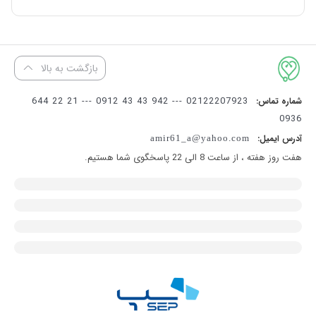
نامحلول شود این پروتئین های دناتوره شده باعث بسته شدن زخم
میشوند .
برای کسب اطلاعات بیشتر درباره انواع کوتر برند استرکس ، هزینه و خرید
بازگشت به بالا
کوتر می توانید از لینک زیر استفاده کنید.
02122207923 --- 942 43 43 0912 --- 21 22 644
شماره تماس:
خرید کوتر مونوپلار بای پلار استرکس
0936
این عمل را سوزاندن ( cauterization ) می گویند که در قرون وسطی
آدرس ایمیل:
amir61_a@yahoo.com
بسیار رایج بوده این روش قدیمی چندین مشکل داشت . این روشی بسیار
هفت روز هفته ، از ساعت 8 الی 22 پاسخگوی شما هستیم.
سریع و موثر برای جلوگیری خونریزی است اما بافت های سوخته به معنای
آسیب بیشتر میباشد و انگار که ما قسمت آسیب دیده را بیشتر آسیب زده
ایم.
مورد دوم احتمال بالای عفونت بر اثر سوختگی میباشد علی رغم اینکه این
گرما باعث استریل شدن ناحیه میشود اما برای همیشه استریل نخواهد
ماند به این دلیل که از طریق هوا ممکن است دوباره دچار عفونت بشود و
به دلیل ماهیت کلی سوختگی سیستم ایمنی بدن توانایی مقابله را ندارد