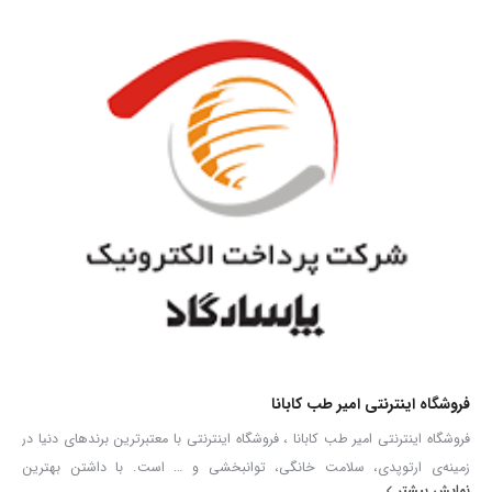
آشنایی با کوتر مونوپلار بای پلار استرکس:
استفاده از کوتر و کاربرد صحیح آن، مستلزم آشنایی با انواع مختلف این
دستگاه می باشد. برای این منظور می توان از آشنایی با انواع cauter بای
پولار و مونوپلار شروع کرد. هرچند در نهایت از هر دو cauter به عنوان
وسیله ای برای ایجاد برش جراحی یا ایجاد انعقاد در محل مورد نظر
استفاده خواهد شد، ولی برخی تفاوت های اساسی در ساختار و عملکرد آنها
وجود دارد. لذا در این مقاله به معرفی ویژگی های انواع cauter های بای
پولار و مونو پولار می پردازیم. در نهایت می توانیم با بررسی مزایا و معایب
هر یک از آنها، در جهت استفاده ی صحیح از electrocautery اقدام نماییم.
کوترهای های بای پولار:
یکی از مهم ترین کاربردهای cauter های بای پولار، استفاده از آنها در
فروشگاه اینترنتی امیر طب کابانا
پروسیجرهای جراحی حساس و نزدیک به ارگان های حیاتی بدن است.
فروشگاه اینترنتی امیر طب کابانا ، فروشگاه اینترنتی با معتبرترین برندهای دنیا در
استفاده از این نوع cauter در عمل هایی که از حساسیت بالایی
زمینه‌ی ارتوپدی، سلامت خانگی، توانبخشی و … است. با داشتن بهترین
برخوردارند، رایج می باشد. در این نوع کوتر، می توان از پنست های بای
نمایش بیشتر