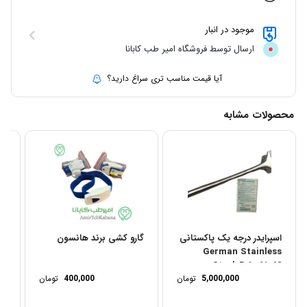
موجود در انبار
ارسال توسط فروشگاه امیر طب کابانا
آیا قیمت مناسب تری سراغ دارید؟
محصولات مشابه
اسپرایدر درجه یک پاکستانی
گارو کشی برند هانسون
قی
German Stainless
Steel-R-L-61-62
5,000,000
تومان
400,000
تومان