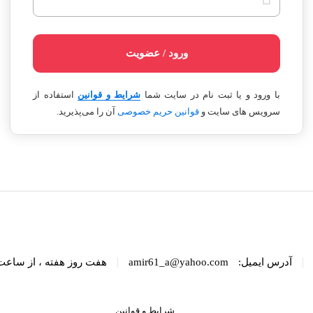
ورود / عضویت
با ورود و یا ثبت نام در سایت شما
شرایط و قوانین
استفاده از
سرویس های سایت و
قوانین حریم خصوصی
آن را می‌پذیرید.
|
|
آدرس ایمیل:
amir61_a@yahoo.com
هفت روز هفته ، از ساعت 8 الی 22 پاسخگوی شما هست
شرایط و قوانین