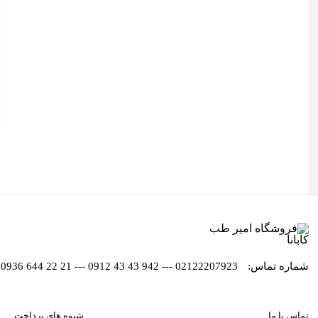
شماره تماس:
02122207923 --- 942 43 43 0912 --- 21 22 644 0936
تماس با ما
شیوه های پرداخت