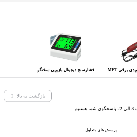
اره گچ بری ارتوپدی برقی MFT
فشارسنج دیجیتال بازویی سخنگو
W2
کابانا مدل BP101D
بازگشت به بالا
یم.
پرسش های متداول