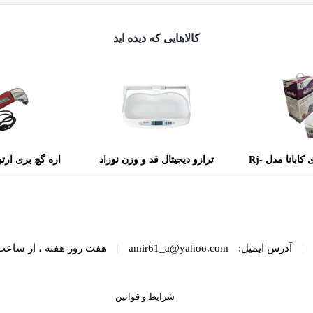
کالاهایی که دیده اید
نبولایزر کمپرسوری کابانا مدل Rj-
ترازو دیجیتال قد و وزن نوزاد
رویمکس مدل EBST-20L
50
|
|
آدرس ایمیل:
amir61_a@yahoo.com
هفت روز هفته ، از ساعت 8 الی 22 پاسخگوی شما هست
شرایط و قوانین