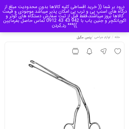
درود بر شما (( خرید اقساطی کلیه کالاها بدون محدودیت مبلغ از
منو
درگاه های اسنپ پی و ترب پی امکان پذیر میباشد.موجودی و قیمت
کالاها بروز میباشند،فقط قبل از ثبت سفارش دستگاه های کوتر و
اکوپانکچر و جنین یاب با 942 43 43 0912 تماس حاصل بفرمایین
0
))***
رد کردن
/
/
پنس مگیل
خانه
لوازم جراحی