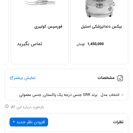
بیکس دندانپزشکی استیل
فورسپس کولیبری
فو
تماس بگیرید
1,450,000
تومان
مشخصات
نمایش بیشتر
انتخاب مدل
برند SRR جنس درجه یک پاکستان, جنس معمولی
بازخورد درباره این کالا
نظرات
افزودن نظر جدید +