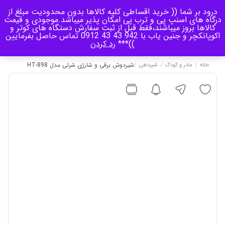
درود بر شما (( خرید اقساطی کلیه کالاها بدون محدودیت مبلغ از
منو
درگاه های اسنپ پی و ترب پی امکان پذیر میباشد.موجودی و قیمت
کالاها بروز میباشند،فقط قبل از ثبت سفارش دستگاه های کوتر و
اکوپانکچر و جنین یاب با 942 43 43 0912 تماس حاصل بفرمایین
0
))***
رد کردن
/
/
/
شیردوش برقی و شارژی شرلی مدل HT-898
خانه
مادر و کودک
شیردهی