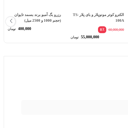
الکترو کوتر مونوپلار و بای پلار TS-
رزرو بگ آمبو برند بسمد تایوان
100A
(حجم 1000 و 2500 میل)
400,000
تومان
٪
8
60,000,000
قیمت
55,000,000
تومان
اصلی:
قیمت
60,000,000 تومان
فعلی:
بود.
55,000,000 تومان.