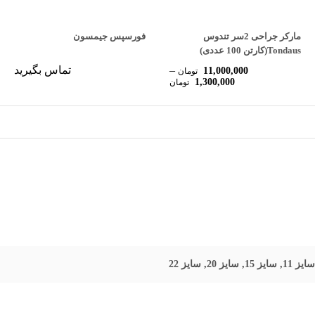
مارکر جراحی 2سر تندوس
فورسپس جیمسون
Tondaus(کارتن 100 عددی)
–
تماس بگیرید
11,000,000
تومان
Price
1,300,000
تومان
range:
1,300,000 تومان
through
11,000,000 تومان