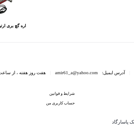
رویمکس مدل EBST-20L
50
|
|
آدرس ایمیل:
amir61_a@yahoo.com
هفت روز هفته ، از ساعت 8 الی 22 پاسخگوی شما هست
شرایط و قوانین
حساب کاربری من