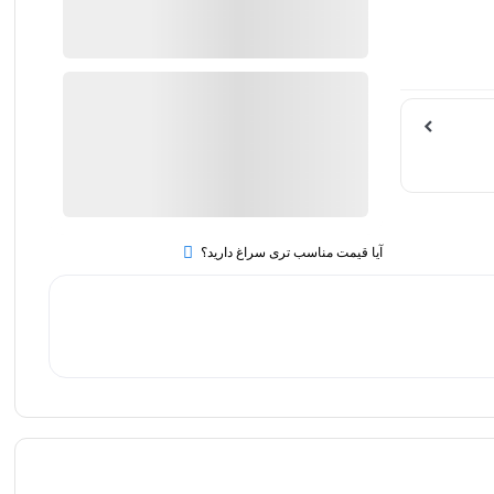
تیغ
قیمت یک بسته 100 عددی
بیستوری
پارامونت
هند(بسته
هر قسط با اسنپ‌پی:
100
عددی)
237,500
تومان
quantity
۴ قسط ماهانه. بدون سود، چک و
ضامن.
آیا قیمت مناسب تری سراغ دارید؟