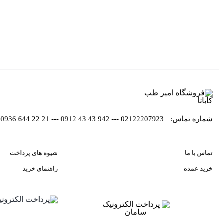
سخنگو BP366A
2
شماره تماس:
02122207923 --- 942 43 43 0912 --- 21 22 644 0936
تماس با ما
شیوه های پرداخت
خرید عمده
راهنمای خرید