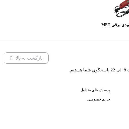
کابانا مدل BP101D
اره گچ بری ارتوپدی برقی MFT
W2
بازگشت به بالا
یم.
پرسش های متداول
حریم خصوصی