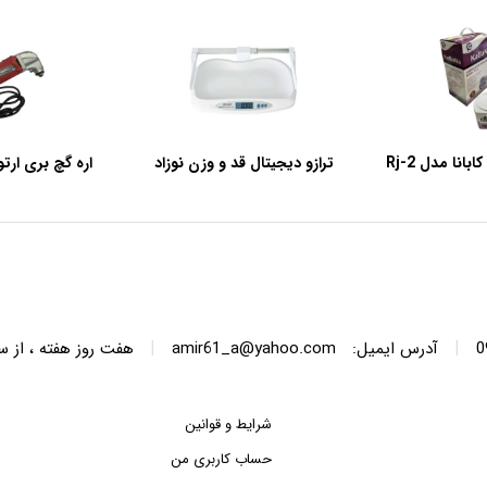
انا مدل Rj-2
ترازو دیجیتال قد و وزن نوزاد
رویمکس مدل EBST-20L
50
|
|
آدرس ایمیل:
amir61_a@yahoo.com
هفت روز هفته ، از ساعت 8 الی 22 پاسخگوی 
شرایط و قوانین
حساب کاربری من