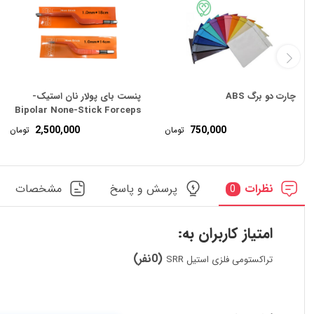
چارت دو برگ ABS
پنست بای پولار نان استیک-
Bipolar None-Stick Forceps
2,500,000
750,000
تومان
تومان
نظرات
پرسش و پاسخ
مشخصات
0
امتیاز کاربران به:
(0نفر)
تراکستومی فلزی استیل SRR