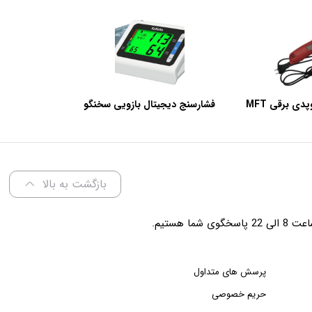
اره گچ بری ارتوپدی برقی MFT
فشارسنج دیجیتال بازویی سخنگو
W2
کابانا مدل BP101D
بازگشت به بالا
شما هستیم.
پرسش های متداول
حریم خصوصی