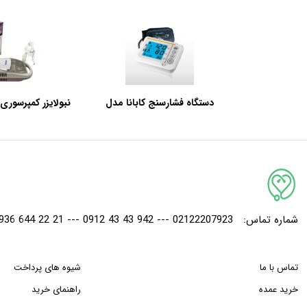
دستگاه فشارسنج کابانا مدل
نبولایزر کمپرسوری کاب
سخنگو BP366A
شماره تماس:
02122207923 --- 942 43 43 0912 --- 21 22 644 0936
تماس با ما
شیوه های پرداخت
خرید عمده
راهنمای خرید