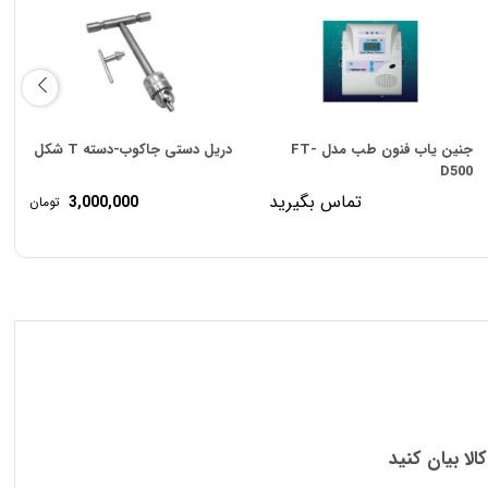
جنین یاب فنون طب مدل FT-
دریل دستی جاکوب-دسته T شکل
D500
تماس بگیرید
3,000,000
تومان
کالا بیان کنید