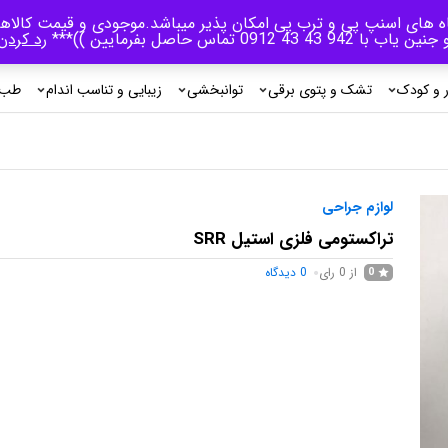
اه های اسنپ پی و ترب پی امکان پذیر میباشد.موجودی و قیمت کالاها
جنین یاب با 942 43 43 0912 تماس حاصل بفرمایین ))***
رد کردن
ر و کودک
تشک و پتوی برقی
توانبخشی
زیبایی و تناسب اندام
طب 
لوازم جراحی
تراکستومی فلزی استیل SRR
از 0 رای
0
دیدگاه
0