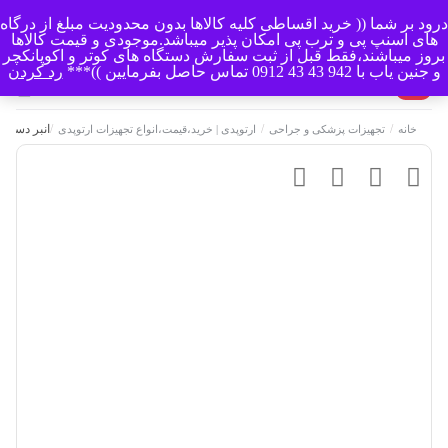
درود بر شما (( خرید اقساطی کلیه کالاها بدون محدودیت مبلغ از درگاه
منو
های اسنپ پی و ترب پی امکان پذیر میباشد.موجودی و قیمت کالاها
بروز میباشند،فقط قبل از ثبت سفارش دستگاه های کوتر و اکوپانکچر
و جنین یاب با 942 43 43 0912 تماس حاصل بفرمایین ))***
رد کردن
0
/
/
/
انبر دست ا
خانه
تجهیزات پزشکی و جراحی
ارتوپدی | خرید،قیمت،انواع تجهیزات ارتوپدی