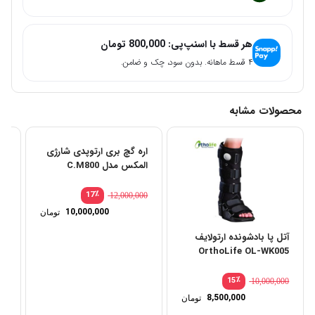
هر قسط با اسنپ‌پی:
800,000
تومان
۴ قسط ماهانه. بدون سود، چک و ضامن.
محصولات مشابه
اره گچ بری ارتوپدی شارژی
اک
المکس مدل C.M800
٪
17
12,000,000
قیمت
10,000,000
تومان
اصلی:
قیمت
فعلی:
آتل پا بادشونده ارتولایف
بود.
10,000,000 توم
OrthoLife OL-WK005
٪
15
10,000,000
8,500,000
تومان