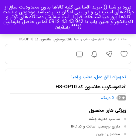
درود بر شما (( خرید اقساطی کلیه کالاها بدون محدودیت مبلغ از
منو
درگاه های اسنپ پی و ترب پی امکان پذیر میباشد.موجودی و قیمت
کالاها بروز میباشند،فقط قبل از ثبت سفارش دستگاه های کوتر و
اکوپانکچر و جنین یاب با 942 43 43 0912 تماس حاصل بفرمایین
0
))***
رد کردن
/
/
افتالموسکوپ هانسون کد HS-OP10
خانه
تجهیزات اتاق عمل، مطب و احیا
تجهیزات اتاق عمل، مطب و احیا
افتالموسکوپ هانسون کد HS-OP10
0
دیدگاه
0
ویژگی های محصول
مناسب معاینه چشم
دارای برچسب اصالت و کد IRC
محصول : چین