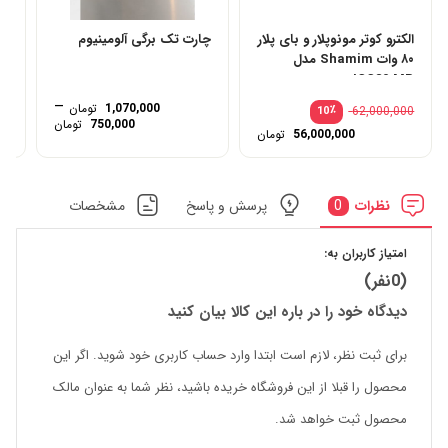
الکترو کوتر مونوپلار و بای پلار
چارت تک برگی آلومینیوم
کا
۸۰ وات Shamim مدل
ICC80 MB
–
1,070,000
تومان
00
٪
62,000,000
10
Price
750,000
تومان
قیمت
56,000,000
تومان
range:
اصلی:
قیمت
62,000,000 تومان
فعلی:
through
بود.
56,000,000 تومان.
1,070,000 تو
نظرات
0
پرسش و پاسخ
مشخصات
امتیاز کاربران به:
(0نفر)
دیدگاه خود را در باره این کالا بیان کنید
برای ثبت نظر، لازم است ابتدا وارد حساب کاربری خود شوید. اگر این
محصول را قبلا از این فروشگاه خریده باشید، نظر شما به عنوان مالک
محصول ثبت خواهد شد.