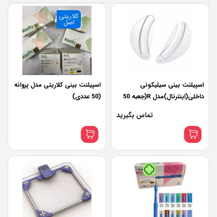
کلاریتی
اصل
اسپیلنت بینی سیلیکونی
اسپیلنت بینی کلاریتی مدل پروانه
داخلی(اینترنال)مدل R(جعبه 50
(50 عددی)
جفتی)
تماس بگیرید
رب‌پی بدون کارمزد
هر قسط
575,000
تومان
•
خرید قسطی با ترب‌پی بدون کارمزد
آبی
صورتی