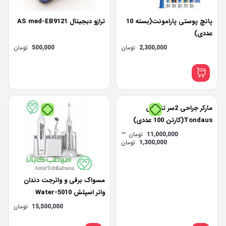
پانچ پوستی پارامونت(بسته 10
ترازو دیجیتال AS med-EB9121
عددی)
2,300,000
تومان
500,000
تومان
رب‌پی بدون کارمزد
پرداخت اقساطی
•
هر قسط
325,000
تومان
•
خرید قسطی با ترب‌پی بدون کارمزد
پرداخت اقساطی
خرید قسطی با ترب‌پی بدون کارمزد
•
خر
مارکر جراحی 2سر تندوس
Tondaus(کارتن 100 عددی)
–
11,000,000
تومان
Price
1,300,000
تومان
range:
1,300,000 تومان
through
11,000,000 تومان
مسواک برقی و واترجت دندان
واتر اسپلش 5010-Water
Splash 5010 Water Jet And
15,500,000
تومان
Electric Toothbrush Set