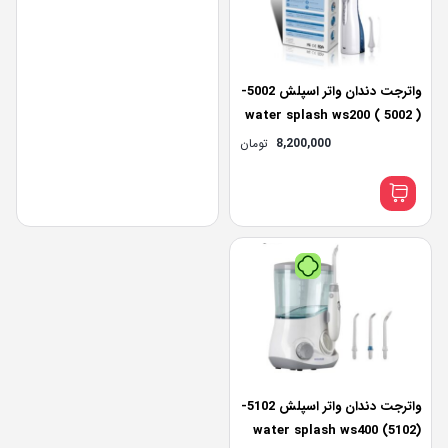
واترجت دندان واتر اسپلش 5002-
water splash ws200 ( 5002 )
electric toothbrush
8,200,000
تومان
رب‌پی بدون کارمزد
پرداخت اقساطی
•
خرید قسطی با ترب‌پی بدون کارمزد
واترجت دندان واتر اسپلش 5102-
water splash ws400 (5102)