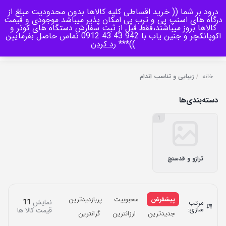
درود بر شما (( خرید اقساطی کلیه کالاها بدون محدودیت مبلغ از
منو
درگاه های اسنپ پی و ترب پی امکان پذیر میباشد.موجودی و قیمت
کالاها بروز میباشند،فقط قبل از ثبت سفارش دستگاه های کوتر و
اکوپانکچر و جنین یاب با 942 43 43 0912 تماس حاصل بفرمایین
0
))***
رد کردن
خانه
/
زیبایی و تناسب اندام
دسته‌بندی‌ها
1
ترازو و قدسنج
پیشفرض
محبوبیت
پربازدیدترین
نمایش
11
مرتب
سازی:
قیمت کالا ها
جدیدترین
ارزانترین
گرانترین