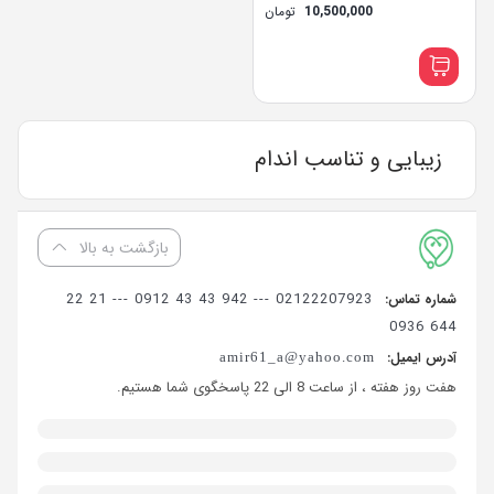
electric toothbrush
10,500,000
تومان
زیبایی و تناسب اندام
بازگشت به بالا
02122207923 --- 942 43 43 0912 --- 21 22
شماره تماس:
644 0936
آدرس ایمیل:
amir61_a@yahoo.com
هفت روز هفته ، از ساعت 8 الی 22 پاسخگوی شما هستیم.