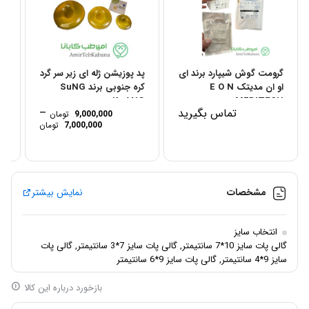
گرومت گوش شیپارد برند ای
پد پوزیشن ژله ای زیر سر گرد
فو
او ان مدیتک E O N
کره جنوبی برند SuNG
KwANG...
MEDITECH
تماس بگیرید
–
9,000,000
تومان
Price
7,000,000
تومان
range:
through
9,000,000 توم
مشخصات
نمایش بیشتر
انتخاب سایز
گالی پات سایز 10*7 سانتیمتر, گالی پات سایز 7*3 سانتیمتر, گالی پات
سایز 9*4 سانتیمتر, گالی پات سایز 9*6 سانتیمتر
بازخورد درباره این کالا