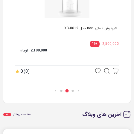
شیردوش دستی nevi مدل XB-8612
2,500,000
16
٪
2,100,000
تومان
0
(0)
آخرین های وبلاگ
مشاهده بیشتر
مجله سلامت و پزشکی