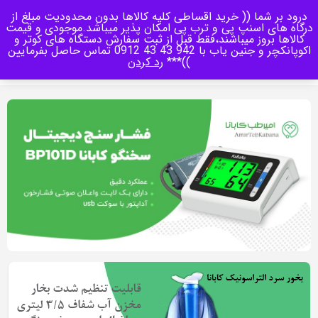
درود بر شما (( خرید اقساطی کلیه کالاها بدون محدودیت مبلغ از
منو
درگاه های اسنپ پی و ترب پی امکان پذیر میباشد.موجودی و قیمت
کالاها بروز میباشند،فقط قبل از ثبت سفارش دستگاه های کوتر و
اکوپانکچر و جنین یاب با 942 43 43 0912 تماس حاصل بفرمایین
0
))***
رد کردن