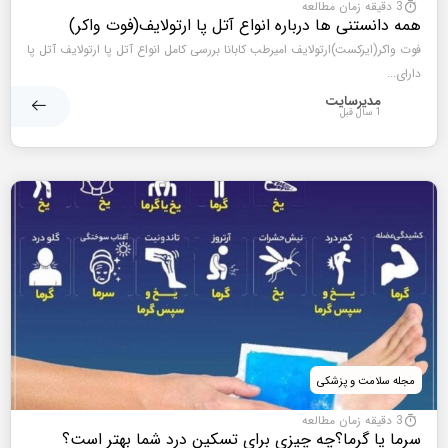
3 دقیقه زمان مطالعه
همه دانستنی ها درباره انواع آتل پا ارتولایف(فوت واکر)
فوت واکر(ایرکست)ارتولایف امیرطب کابانا بررسی کامل انواع آتل پا ارتولایف آتل پا
دارای...
مدیرسایت
1 سال قبل
مجله سلامت و پزشکی
3 دقیقه زمان مطالعه
سرما یا گرما؟چه چیزی برای تسکین درد شما بهتر است؟