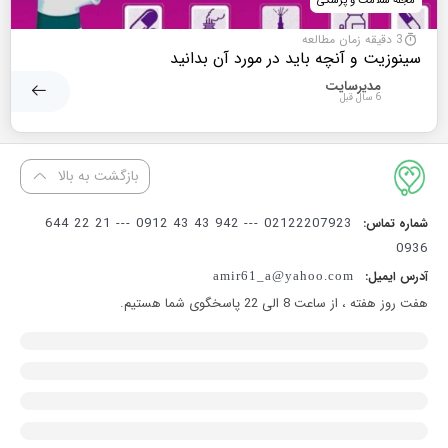
مجله سلامت و پزشکی
3 دقیقه زمان مطالعه
سینوزیت و آنچه باید در مورد آن بدانید
مدیرسایت
6 سال قبل
بازگشت به بالا
02122207923 --- 942 43 43 0912 --- 21 22 644
شماره تماس:
0936
آدرس ایمیل:
amir61_a@yahoo.com
هفت روز هفته ، از ساعت 8 الی 22 پاسخگوی شما هستیم.