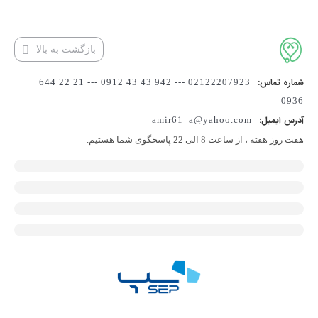
بازگشت به بالا
شماره تماس:
02122207923 --- 942 43 43 0912 --- 21 22 644
0936
آدرس ایمیل:
amir61_a@yahoo.com
هفت روز هفته ، از ساعت 8 الی 22 پاسخگوی شما هستیم.