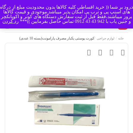
درود بر شما (( خرید اقساطی کلیه کالاها بدون محدودیت مبلغ از درگاه
منو
های اسنپ پی و ترب پی امکان پذیر میباشد.موجودی و قیمت کالاها
بروز میباشند،فقط قبل از ثبت سفارش دستگاه های کوتر و اکوپانکچر
و جنین یاب با 942 43 43 0912 تماس حاصل بفرمایین ))***
رد کردن
0
/
/
کورت پوستی یکبار مصرف پارامونت(بسته 10 عددی)
خانه
لوازم جراحی