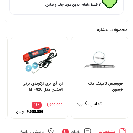
۴ قسط ماهانه. بدون سود، چک و ضامن.
محصولات مشابه
فورسپس تایینگ مک
اره گچ بری ارتوپدی برقی
اف
فرسون
المکس مدل M.F820
کی
تماس بگیرید
٪
11,000,000
18
قیمت
9,000,000
تومان
اصلی:
قیمت
فعلی:
بود.
9,000,000 توم
مشخصات
نظرات
0
پرسش و پاسخ