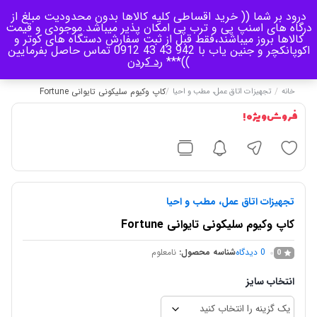
درود بر شما (( خرید اقساطی کلیه کالاها بدون محدودیت مبلغ از
منو
درگاه های اسنپ پی و ترب پی امکان پذیر میباشد.موجودی و قیمت
کالاها بروز میباشند،فقط قبل از ثبت سفارش دستگاه های کوتر و
اکوپانکچر و جنین یاب با 942 43 43 0912 تماس حاصل بفرمایین
0
))***
رد کردن
/
/
کاپ وکیوم سلیکونی تایوانی Fortune
خانه
تجهیزات اتاق عمل، مطب و احیا
فروش ویژه !
تجهیزات اتاق عمل، مطب و احیا
کاپ وکیوم سلیکونی تایوانی Fortune
0
دیدگاه
شناسه محصول:
نامعلوم
0
انتخاب سایز