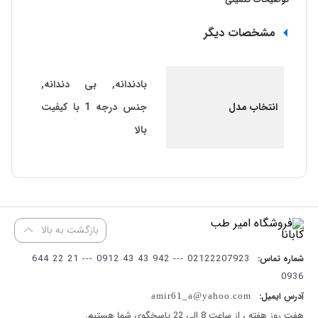
مشخصات دیگر
بادندانه, بی دندانه,
انتخاب مدل
جنس درجه 1 با کیفیت
بالا
بازگشت به بالا
02122207923 --- 942 43 43 0912 --- 21 22 644
شماره تماس:
0936
آدرس ایمیل:
amir61_a@yahoo.com
هفت روز هفته ، از ساعت 8 الی 22 پاسخگوی شما هستیم.