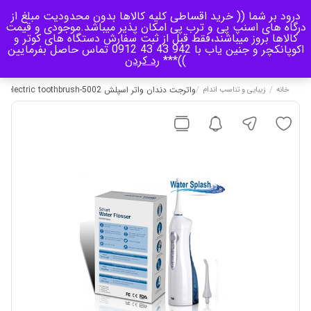
درود بر شما (( خرید اقساطی کلیه کالاها بدون محدودیت مبلغ از
منو
درگاه های اسنپ پی و ترب پی امکان پذیر میباشد.موجودی و قیمت
کالاها بروز میباشند،فقط قبل از ثبت سفارش دستگاه های کوتر و
اکوپانکچر و جنین یاب با 942 43 43 0912 تماس حاصل بفرمایین
0
))***
رد کردن
/
/
واترجت دندان واتر اسپلش 5002-water splash ws200 ( 5002 ) electric toothbrush
خانه
زیبایی و تناسب اندام