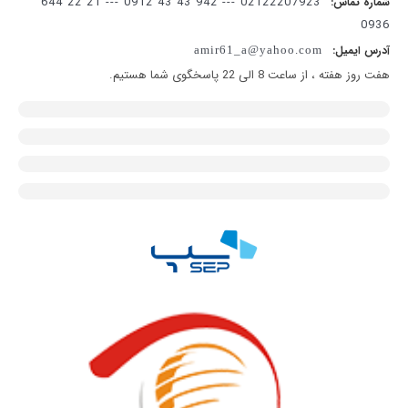
02122207923 --- 942 43 43 0912 --- 21 22 644
شماره تماس:
0936
آدرس ایمیل:
amir61_a@yahoo.com
هفت روز هفته ، از ساعت 8 الی 22 پاسخگوی شما هستیم.