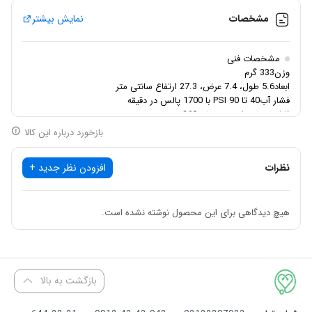
مشخصات
نمایش بیشتر
مشخصات فنی
وزن333 گرم
ابعاد5.6 طول، 7.4 عرض، 27.3 ارتفاع سانتی متر
فشار آب40 تا 90 PSI ‌با 1700 پالس در دقیقه
قابلیت سریداری چرخش 360 درجه
ظرفیت مخزن آب160 میلی‌لیتر
بازخورد درباره این کالا
گارانتی1 ساله مهتا طب سینا
سایر ویژگی هاقابلیت شارژ شدن مجدد و دارای باتری NI-MH، دارای
نظرات
افزودن نظر جدید +
تایمر حرفه ای، حالت پرتاب: نرمال، نرم، پالسی
هیچ دیدگاهی برای این محصول نوشته نشده است.
بازگشت به بالا