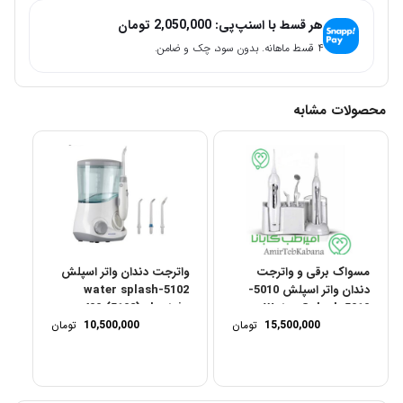
هر قسط با اسنپ‌پی:
2,050,000
تومان
۴ قسط ماهانه. بدون سود، چک و ضامن.
محصولات مشابه
مسواک برقی و واترجت
واترجت دندان واتر اسپلش
دندان واتر اسپلش 5010-
5102-water splash
ws400 (5102) electric
Water Splash 5010
Water Jet...
15,500,000
تومان
toothbrush
10,500,000
تومان