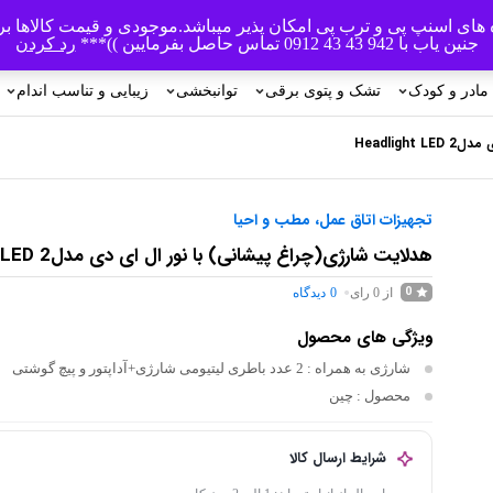
اه های اسنپ پی و ترب پی امکان پذیر میباشد.موجودی و قیمت کالاها ب
جنین یاب با 942 43 43 0912 تماس حاصل بفرمایین ))***
رد کردن
مادر و کودک
تشک و پتوی برقی
توانبخشی
زیبایی و تناسب اندام
Headlig
تجهیزات اتاق عمل، مطب و احیا
هدلایت شارژی(چراغ پیشانی) با نور ال ای دی مدل2 Headlight LED
0
از 0 رای
0
دیدگاه
ویژگی های محصول
شارژی به همراه :
2 عدد باطری لیتیومی شارژی+آداپتور و پیچ گوشتی
محصول :
چین
شرایط ارسال کالا