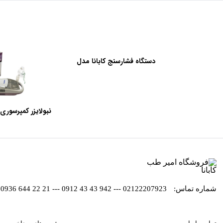
دستگاه فشارسنج کابانا مدل
سخنگو BP366A
نبولایزر کمپرسوری کاب
شماره تماس:
02122207923 --- 942 43 43 0912 --- 21 22 644 0936