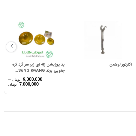
اکارتور لوهمن
پد پوزیشن ژله ای زیر سر گرد کره
جنوبی برند SuNG KwANG...
9,000,000
–
تومان
Price
7,000,000
تومان
ange:
ough
000,000