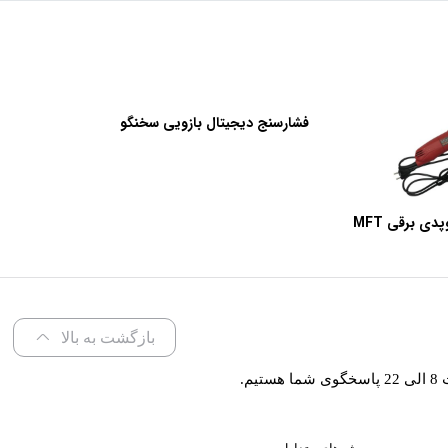
فشارسنج دیجیتال بازویی سخنگو
کابانا مدل BP101D
اره گچ بری ارتوپدی برقی MFT
W2
بازگشت به بالا
یم.