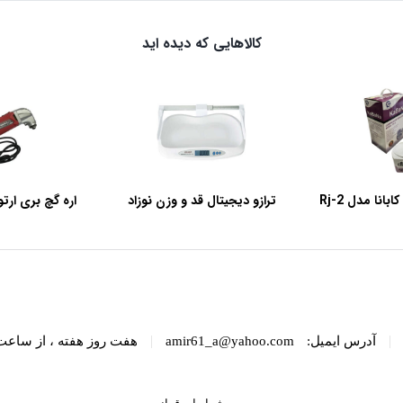
کالاهایی که دیده اید
انا مدل Rj-2
ترازو دیجیتال قد و وزن نوزاد
رویمکس مدل EBST-20L
50
|
|
آدرس ایمیل:
amir61_a@yahoo.com
هفت روز هفته ، از ساعت 8 الی 22 پاسخگوی شما هست