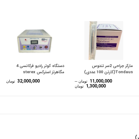
مارکر جراحی 2سر تندوس
دستگاه کوتر رادیو فرکانسی 4
Tondaus(کارتن 100 عددی)
مگاهرتز استرکس sterex
32,000,000
11,000,000
–
تومان
تومان
Price
1,300,000
تومان
range:
1,300,000 تومان
through
11,000,000 تومان