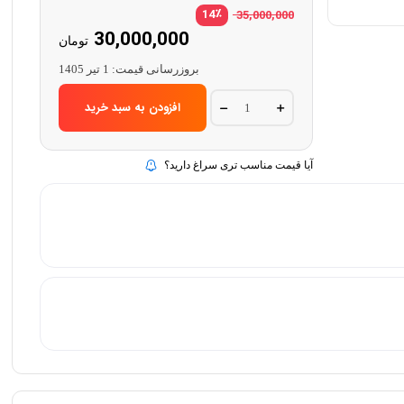
٪
14
35,000,000
قیمت
30,000,000
تومان
اصلی:
قیمت
بروزرسانی قیمت:
1 تیر 1405
فعلی:
بود.
30,000,000 تومان
هدلایت
افزودن به سبد خرید
شارژی(چراغ
پیشانی)
با
نور
آیا قیمت مناسب تری سراغ دارید؟
ال
ای
دی
مدل2
Headlight
LED
quantity