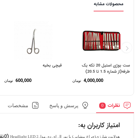
محصولات مشابه
ست بوژی استیل 20 تکه یک
قیچی بخیه
طرفه(از شماره 1.5 تا 20.5)
600,000
4,000,000
تومان
تومان
نظرات
پرسش و پاسخ
مشخصات
0
امتیاز کاربران به:
(0نفر)
هدلایت شارژی(چراغ پیشانی) با نور ال ای دی مدل2 Headlight LED