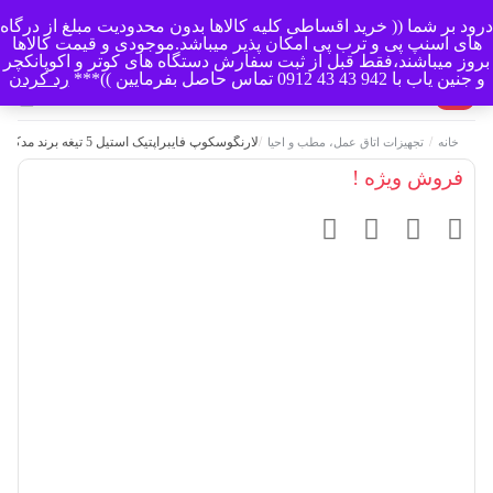
درود بر شما (( خرید اقساطی کلیه کالاها بدون محدودیت مبلغ از درگاه
منو
های اسنپ پی و ترب پی امکان پذیر میباشد.موجودی و قیمت کالاها
بروز میباشند،فقط قبل از ثبت سفارش دستگاه های کوتر و اکوپانکچر
و جنین یاب با 942 43 43 0912 تماس حاصل بفرمایین ))***
رد کردن
0
/
/
لارنگوسکوپ فایبراپتیک استیل 5 تیغه برند مدکاست
خانه
تجهیزات اتاق عمل، مطب و احیا
فروش ویژه !