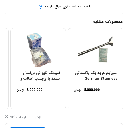
آیا قیمت مناسب تری سراغ دارید؟
محصولات مشابه
اسپرایدر درجه یک پاکستانی
آمبوبگ تایوانی بزرگسال
German Stainless
بسمد با برچسب اصالت و
سف
Besmed Pvc IRC
Steel-R-L-61-62
5,000,000
تومان
3,000,000
تومان
بازخورد درباره این کالا