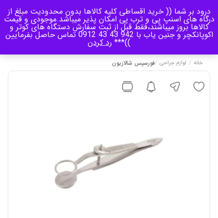
درود بر شما (( خرید اقساطی کلیه کالاها بدون محدودیت مبلغ از
منو
درگاه های اسنپ پی و ترب پی امکان پذیر میباشد.موجودی و قیمت
کالاها بروز میباشند،فقط قبل از ثبت سفارش دستگاه های کوتر و
اکوپانکچر و جنین یاب با 942 43 43 0912 تماس حاصل بفرمایین
0
))***
رد کردن
/
/
فورسپس شالازیون
خانه
لوازم جراحی