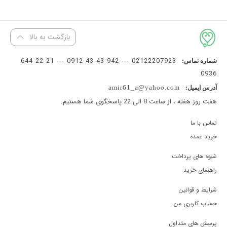
با کیفیت و با دوام باشد و برند معتبری داشته باشد فشار سنج B-WELL
می تواند بهترین انتخاب برای خرید باشد.
بازگشت به بالا
02122207923 --- 942 43 43 0912 --- 21 22 644
شماره تماس:
0936
amir61_a@yahoo.com
آدرس ایمیل:
هفت روز هفته ، از ساعت 8 الی 22 پاسخگوی شما هستیم.
تماس با ما
خرید عمده
شیوه های پرداخت
راهنمای خرید
شرایط و قوانین
حساب کاربری من
پرسش های متداول