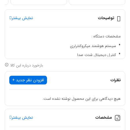
توضیحات
نمایش بیشتر
مشخصات دستگاه :
سیستم هوشمند میکروکنترلری
کنترل دیجیتال شدت صدا
شارژباتری داخلی
بازخورد درباره این کالا
نمایشگروضعیت شارژباتری
نظرات
افزودن نظر جدید +
حساسیت بالاوصدای خروجی واضح وبدون نویز
فیلتروضوح صدا خاموشی
هیچ دیدگاهی برای این محصول نوشته نشده است.
اتوماتیک دستگاه
سوئیچ اتوماتیک بین برق شهر وباتری
مشخصات
نمایش بیشتر
عمرباتری 300 آزمایش یک دقیقه ای
پروب 2/2مگاهرتزبا بدنه پلاستیک ومحافظ فلزی