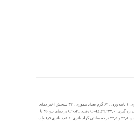
: ابعاد دستگاه : ۳۷mm * 78mm * 144mm زمان اندازه گیری: ۱ ثانیه وزن : ۶۲ گرم تعداد مموری : ۳۲ سنجش اخیر دمای
کارکرد دستگاه : ۵°C~40°C روش اندازه گیری: از طریق پیشانی دمای قابل اندازه گیری: ۳۲٫۰°C~42.2°C دقت: ±۰٫۲°C در دمای بین ۳۵ تا
۴۲ درجه سانتی گراد ±۰٫۳°C در دمای بین ۳۲ تا ۳۴ درجه سانتی گراد یا دمای بین ۴۲٫۱ و ۴۲٫۲ درجه سانتی گراد باتری: ۲ عدد باتری ۱٫۵ ولت