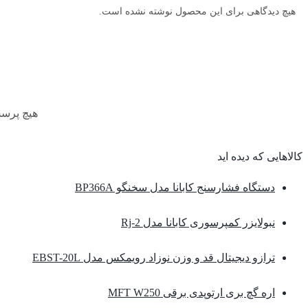
هیچ دیدگاهی برای این محصول نوشته نشده است.
هیچ پرس
کالاهایی که دیده اید
دستگاه فشارسنج کابانا مدل سخنگو BP366A
نبولایزر کمپرسوری کابانا مدل Rj-2
ترازو دیجیتال قد و وزن نوزاد رویمکس مدل EBST-20L
اره گچ بری ارتوپدی برقی MFT W250