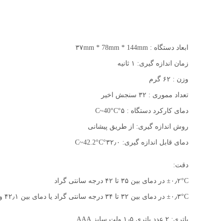
ابعاد دستگاه : ۳۷mm * 78mm * 144mm
زمان اندازه گیری: ۱ ثانیه
وزن : ۶۲ گرم
تعداد مموری : ۳۲ سنجش اخیر
دمای کارکرد دستگاه : ۵°C~40°C
روش اندازه گیری: از طریق پیشانی
دمای قابل اندازه گیری: ۳۲٫۰°C~42.2°C
دقت:
±۰٫۲°C در دمای بین ۳۵ تا ۴۲ درجه سانتی گراد
±۰٫۳°C در دمای بین ۳۲ تا ۳۴ درجه سانتی گراد یا دمای بین ۴۲٫۱ و ۴۲٫۲ درجه سانتی گراد
باتری: ۲ عدد باتری ۱٫۵ ولت سایز AAA