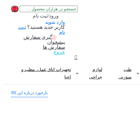
ورود/ثبت نام
وارد شوید
کاربر جدید هستید؟
ثبت
نام
پیگیری سفارش
پیشخوان
سفارش ها
خروج
طب
لوازم
تجهیزات اتاق عمل، مطب و
سوزنی
جراحی
احیا
بازخورد درباره این کالا