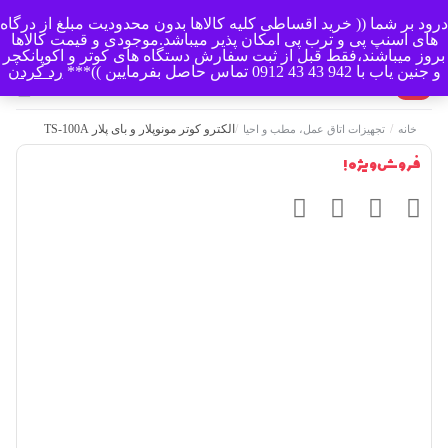
درود بر شما (( خرید اقساطی کلیه کالاها بدون محدودیت مبلغ از درگاه
منو
های اسنپ پی و ترب پی امکان پذیر میباشد.موجودی و قیمت کالاها
بروز میباشند،فقط قبل از ثبت سفارش دستگاه های کوتر و اکوپانکچر
و جنین یاب با 942 43 43 0912 تماس حاصل بفرمایین ))***
رد کردن
0
/
/
الکترو کوتر مونوپلار و بای پلار TS-100A
خانه
تجهیزات اتاق عمل، مطب و احیا
فروش ویژه !