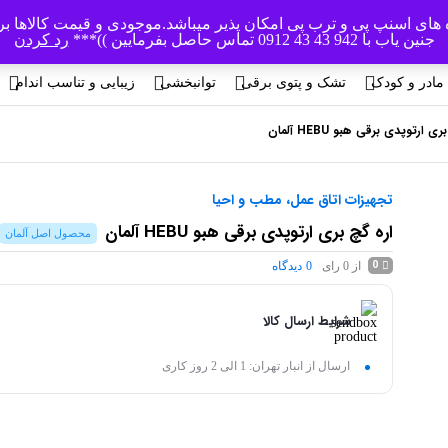
اه های اسنپ پی و ترب پی امکان پذیر میباشد.موجودی و قیمت کالاها ب
جنین یاب با 942 43 43 0912 تماس حاصل بفرمایین ))***
رد کردن
مادر و کودک
تشک و پتوی برقی
توانبخشی
زیبایی و تناسب اندام
ی ارتوپدی برقی هبو HEBU آلمان
تجهیزات اتاق عمل، مطب و احیا
اره گچ بری ارتوپدی برقی هبو HEBU آلمان
محصول اصل آلمان
0
از 0 رای
0
دیدگاه
شرایط ارسال کالا
ارسال از انبار تهران: 1 الی 2 روز کاری