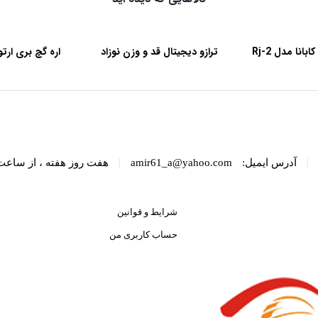
انا مدل Rj-2
ترازو دیجیتال قد و وزن نوزاد
رویمکس مدل EBST-20L
50
|
|
آدرس ایمیل:
amir61_a@yahoo.com
هفت روز هفته ، از ساعت 8 الی 22 پاسخگوی شما هست
شرایط و قوانین
حساب کاربری من