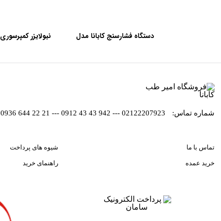
دستگاه فشارسنج کابانا مدل
نبولایزر کمپرسوری کاب
سخنگو BP366A
شماره تماس:
02122207923 --- 942 43 43 0912 --- 21 22 644 0936
تماس با ما
شیوه های پرداخت
خرید عمده
راهنمای خرید