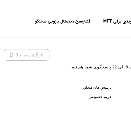
اره گچ بری ارتوپدی برقی MFT
فشارسنج دیجیتال بازویی سخنگو
W2
کابانا مدل BP101D
بازگشت به بالا
یم.
پرسش های متداول
حریم خصوصی