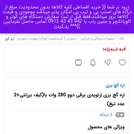
درود بر شما (( خرید اقساطی کلیه کالاها بدون محدودیت مبلغ از
منو
درگاه های اسنپ پی و ترب پی امکان پذیر میباشد.موجودی و قیمت
کالاها بروز میباشند،فقط قبل از ثبت سفارش دستگاه های کوتر و
اکوپانکچر و جنین یاب با 942 43 43 0912 تماس حاصل بفرمایین
0
))***
رد کردن
/
/
/
اره گچ بری ارتوپدی ب
خانه
تجهیزات پزشکی و جراحی
ارتوپدی | خرید،قیمت،انواع تجهیزات ارتوپدی
فروش ویژه !
اره گچ بری
اره گچ بری ارتوپدی برقی دوو 280 وات با(کیف برزنتی+2
عدد تیغ)
0
دیدگاه
0
ویژگی های محصول