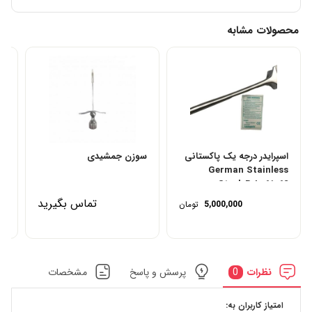
محصولات مشابه
اسپرایدر درجه یک پاکستانی
سوزن جمشیدی
اس
German Stainless
پا
Steel-R-L-61-62
تماس بگیرید
5,000,000
تومان
نظرات
0
پرسش و پاسخ
مشخصات
امتیاز کاربران به: