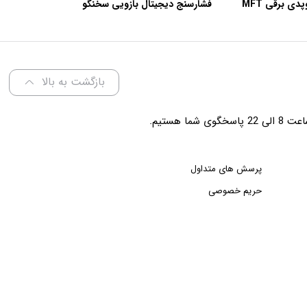
اره گچ بری ارتوپدی برقی MFT
فشارسنج دیجیتال بازویی سخنگو
W2
کابانا مدل BP101D
بازگشت به بالا
شما هستیم.
پرسش های متداول
حریم خصوصی