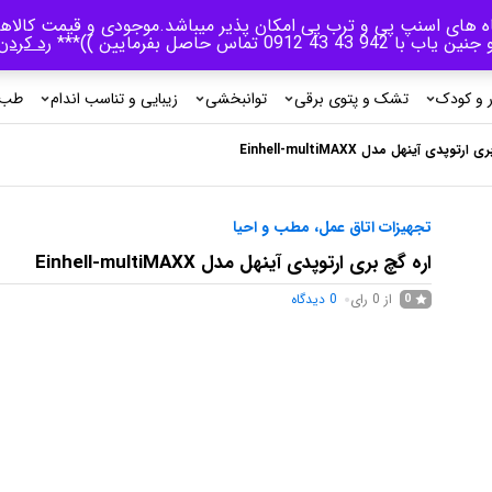
اه های اسنپ پی و ترب پی امکان پذیر میباشد.موجودی و قیمت کالاها
جنین یاب با 942 43 43 0912 تماس حاصل بفرمایین ))***
رد کردن
ر و کودک
تشک و پتوی برقی
توانبخشی
زیبایی و تناسب اندام
طب 
ارتوپدی آینهل مدل Einhell-multiMAXX
تجهیزات اتاق عمل، مطب و احیا
اره گچ بری ارتوپدی آینهل مدل Einhell-multiMAXX
از 0 رای
0
دیدگاه
0