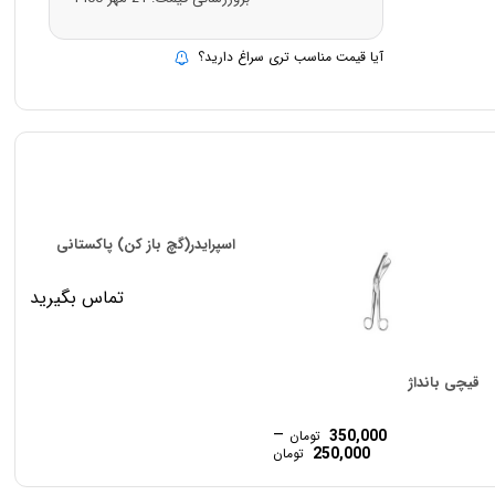
آیا قیمت مناسب تری سراغ دارید؟
اسپرایدر(گچ باز کن) پاکستانی
تماس بگیرید
قیچی بانداژ
–
350,000
تومان
Price
250,000
تومان
range:
250,000 تومان