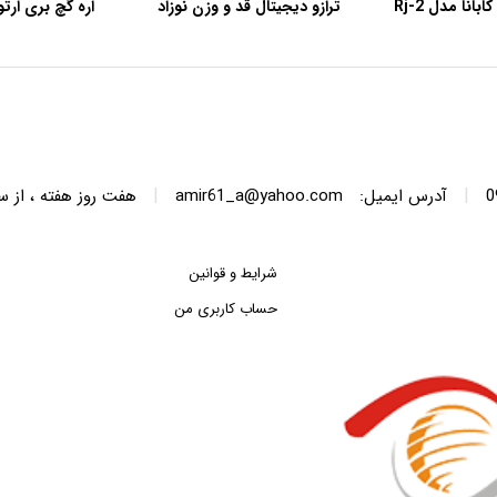
انا مدل Rj-2
ترازو دیجیتال قد و وزن نوزاد
رویمکس مدل EBST-20L
50
|
|
آدرس ایمیل:
amir61_a@yahoo.com
هفت روز هفته ، از ساعت 8 الی 22 پاسخگوی 
شرایط و قوانین
حساب کاربری من