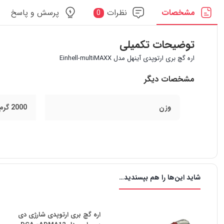
مشخصات
نظرات
پرسش و پاسخ
0
توضیحات تکمیلی
اره گچ بری ارتوپدی آینهل مدل Einhell-multiMAXX
مشخصات دیگر
وزن
2000 گرم
شاید این‌ها را هم بپسندید…
اره گچ بری ارتوپدی شارژی دی