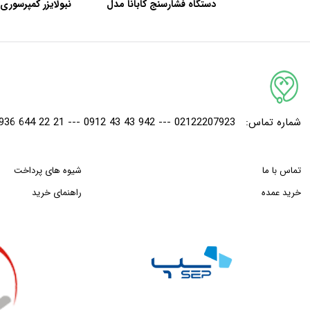
دستگاه فشارسنج کابانا مدل
نبولایزر کمپرسوری کاب
سخنگو BP366A
شماره تماس:
02122207923 --- 942 43 43 0912 --- 21 22 644 0936
تماس با ما
شیوه های پرداخت
خرید عمده
راهنمای خرید