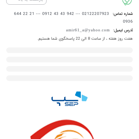
⸻
کوتر جراحی چیست؟
02122207923 --- 942 43 43 0912 --- 21 22 644
شماره تماس:
کوتر جراحی (Electrosurgical Unit یا ESU) دستگاهی است که
0936
با تولید جریان الکتریکی با فرکانس بالا، امکان برش و انعقاد بافت
آدرس ایمیل:
amir61_a@yahoo.com
را بدون استفاده از تیغ جراحی فراهم می‌کند.
هفت روز هفته ، از ساعت 8 الی 22 پاسخگوی شما هستیم.
این فناوری باعث کاهش خونریزی حین عمل، افزایش دید جراح،
کنترل بهتر بافت و کاهش زمان برخی جراحی‌ها می‌شود.
دستگاه‌های الکتروکوتر در بسیاری از تخصص‌های پزشکی از جمله
جراحی عمومی، زنان، ارتوپدی، پوست، گوش و حلق و بینی
(ENT)، اورولوژی، جراحی پلاستیک و برخی اعمال لاپاراسکوپی
استفاده می‌شوند.
⸻
کاربردهای دستگاه کوتر جراحی
دستگاه کوتر جراحی کاربردهای گسترده‌ای دارد، از جمله:
* کنترل خونریزی حین جراحی
* برش دقیق بافت نرم