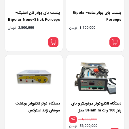
پنست بای پولار ساده-Bipolar
پنست بای پولار نان استیک-
Bipolar None-Stick Forceps
Forceps
1,700,000
تومان
2,500,000
تومان
دستگاه الکتروکوتر مونوپلار و بای
دستگاه کوتر الکترولیز برداشت
پلار 100 وات SHamim مدل
موهای زائد استرکس
ICC100 MB
٪
64,000,000
9
قیمت
58,000,000
تومان