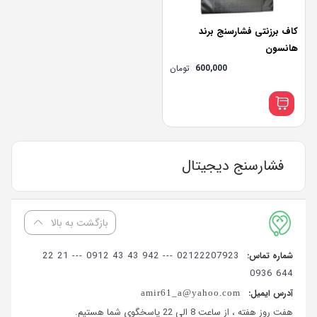
کاف برزنتی فشارسنج برند
هانسون
600,000
تومان
فشارسنج دیجیتال
بازگشت به بالا
02122207923 --- 942 43 43 0912 --- 21 22
شماره تماس:
644 0936
آدرس ایمیل:
amir61_a@yahoo.com
هفت روز هفته ، از ساعت 8 الی 22 پاسخگوی شما هستیم.