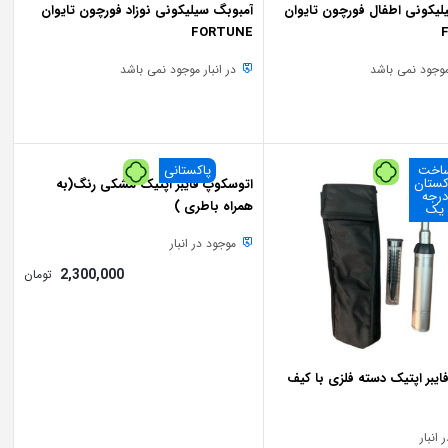
لیکونی اطفال فورچون تایوان
آمبوبگ سیلیکونی نوزاد فورچون تایوان
FORTUNE
 موجود نمی باشد
در انبار موجود نمی باشد
ط
زد
575,000
تومان
•
هر قسط
725,000
تومان
•
خرید قسطی با ترب‌پی بدون کارمزد
هر قسط
خرید قسطی با ترب‌پی بدون کارمزد
575,000
تومان
•
خرید
اخت
پاکستانی
کستان
اتوسکوپ فایبر اپتیک مشکی رنگ(به
رجه
همراه باطری )
یک
موجود در انبار
2,300,000
تومان
یبر اپتیک دسته فلزی با کیف
انبار