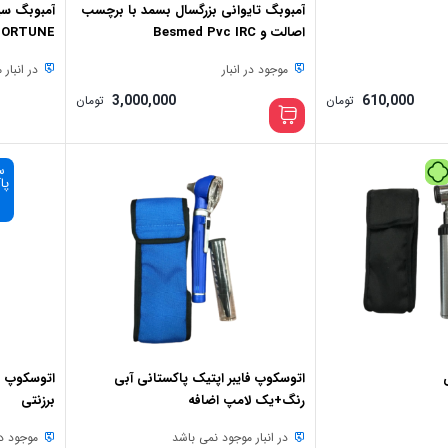
آمبوبگ تایوانی بزرگسال بسمد با برچسب
آمبوبگ سی
اصالت و Besmed Pvc IRC
FORTUNE
موجود در انبار
در انبار
3,000,000
610,000
تومان
تومان
هر قسط
 کارمزد
650,000
تومان
•
هر قسط
 با ترب‌پی بدون کارمزد
575,000
تومان
•
هر قسط
725,000
تومان
•
خرید قسطی با ترب‌پی بدون کارمزد
خرید قسطی با ترب‌پی بدون کارمزد
هر قس
خرید قسطی با ترب‌پی بدون کارم
س
پا
د
اتوسکوپ فایبر اپتیک پاکستانی آبی
اتوسکوپ فا
رنگ+یک لامپ اضافه
برزنتی
در انبار موجود نمی باشد
موجود در 