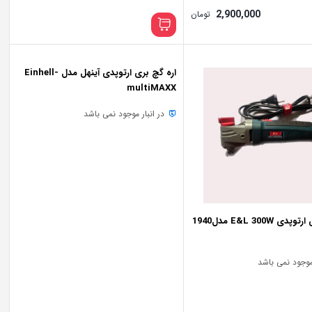
2,900,000
تومان
اره گچ بری ارتوپدی آینهل مدل Einhell-
multiMAXX
در انبار موجود نمی باشد
 E&L 300W مدل1940
 موجود نمی باشد
زد
پرداخت اقساطی
•
خرید قسطی با ترب‌پی بدون کارمزد